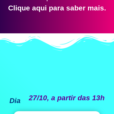
Clique aqui para saber mais.
27/10, a partir das 13h
Dia