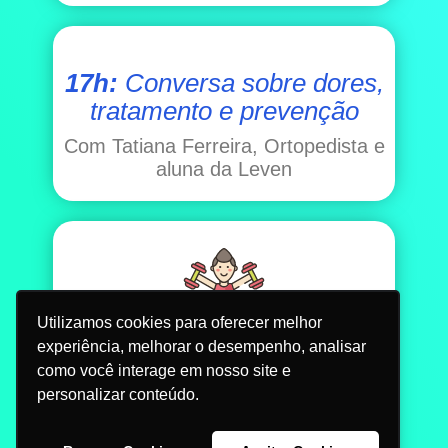
17h:
Conversa sobre dores,
tratamento
e prevenção
Com Tatiana Ferreira, Ortopedista e
aluna da Leven
Utilizamos cookies para oferecer melhor
experiência, melhorar o desempenho, analisar
18h:
Pessoas que
como você interage em nosso site e
mudaram
personalizar conteúdo.
de vida com atividade física