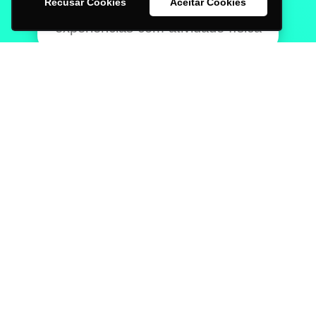
Recusar Cookies
Aceitar Cookies
Alunos da Leven contam suas
experiências com atividade física
19h:
Aulão online de Pilates
Com Isadora, fisioterapeuta e
professora da Leven