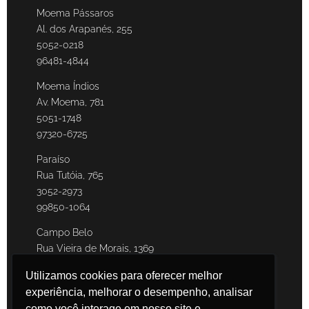
Moema Pássaros
Al. dos Arapanés, 255
5052-0218
96481-4844
Moema Índios
Av. Moema, 781
5051-1748
97320-6725
Paraíso
Rua Tutóia, 765
3052-2973
99850-1064
Campo Belo
Rua Vieira de Morais, 1369
5093-7997
Utilizamos cookies para oferecer melhor
95778-5719
experiência, melhorar o desempenho, analisar
como você interage em nosso site e