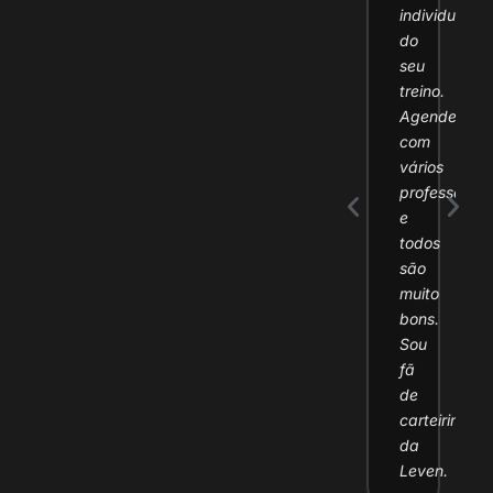
individualiz
treinos
do
são
seu
focados
treino.
do
Agendei
objetivo
com
do
vários
aluno
professores,
e
e
isso
todos
faz
são
com
muito
que
bons.
os
Sou
resultados
fã
apareçam
de
rápido.
carteirinha
Adoro
da
a
Leven.
Leven!