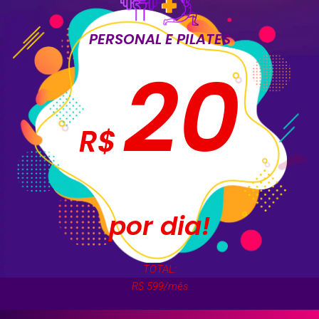
PERSONAL E PILATES
20
R$
por dia!
TOTAL:
R$ 599/mês