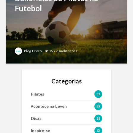
Futebol
Blog Leven
168 visualizações
Categorias
Pilates
32
Acontece na Leven
55
Dicas
31
Inspire-se
12