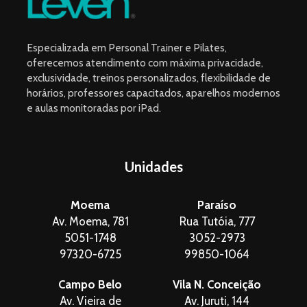
Como o
acompanhamento
Especializada em Personal Trainer e Pilates,
personal pode auxiliar
oferecemos atendimento com máxima privacidade,
na adesão à
exclusividade, treinos personalizados, flexibilidade de
musculação
horários, professores capacitados, aparelhos modernos
e aulas monitoradas por iPad.
Musculação: prática
auxilia na prevenção e
tratamento de
sarcopenia
Unidades
Importância da
musculação na
Moema
Paraíso
gestação, pré e pós-
Av. Moema, 781
Rua Tutóia, 777
parto
5051-1748
3052-2973
97320-6725
99850-1064
Campo Belo
Vila N. Conceição
Av. Vieira de
Av. Juruti, 144