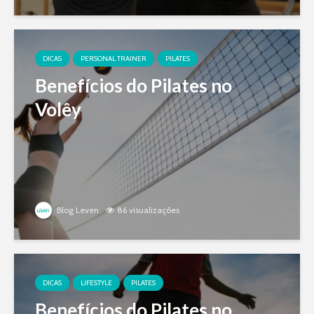
DICAS
PERSONAL TRAINER
PILATES
Benefícios do Pilates no
Volêy
Blog Leven
86 visualizações
DICAS
LIFESTYLE
PILATES
Benefícios do Pilates no