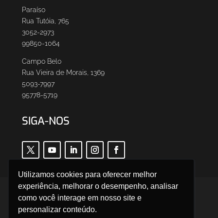
Paraíso
Rua Tutóia, 765
3052-2973
99850-1064
Campo Belo
Rua Vieira de Morais, 1369
5093-7997
95778-5719
SIGA-NOS
Utilizamos cookies para oferecer melhor
experiência, melhorar o desempenho, analisar
Trabalhe Conosco
Canal do Colaborador
como você interage em nosso site e
SAC
Política de Privacidade
Termos de Uso
personalizar conteúdo.
Parceiros Leven
Cadastro de Fornecedor