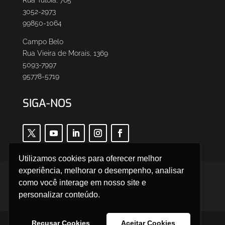
Rua Tutóia, 765
3052-2973
99850-1064
Campo Belo
Rua Vieira de Morais, 1369
5093-7997
95778-5719
SIGA-NOS
Utilizamos cookies para oferecer melhor
experiência, melhorar o desempenho, analisar
Trabalhe Conosco
Canal do Colaborador
como você interage em nosso site e
SAC
Política de Privacidade
Termos de Uso
personalizar conteúdo.
Parceiros Leven
Cadastro de Fornecedor
Recusar Cookies
Aceitar Cookies