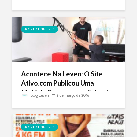
Participou
ACONTECE NA LEVEN
Acontece Na Leven: O Site
Ativo.com Publicou Uma
Matéria Com a Leven Falando
Blog Leven
2 de março de 2016
Do Treinamento Utilizando o
Peso Do Corpo
ACONTECE NA LEVEN