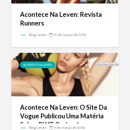
Acontece Na Leven: Revista
Runners
Blog Leven
15 de março de 2016
ACONTECE NA LEVEN
Acontece Na Leven: O Site Da
Vogue Publicou Uma Matéria
Sobre BWT Onde a Leven
Blog Leven
9 de março de 2016