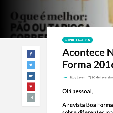
ACONTECE NA LEVEN
Acontece N
Forma 201
Blog Leven
20 de fevereiro
Olá pessoal,
A revista Boa Forma
sobre diferentes man