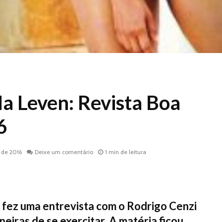
a Leven: Revista Boa
6
 de 2016
Deixe um comentário
1 min de leitura
 fez uma entrevista com o Rodrigo Cenzi
eiras de se exercitar. A matéria ficou