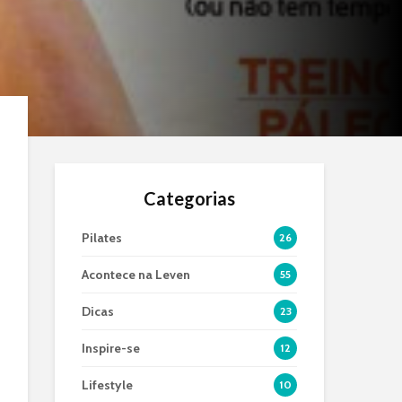
Categorias
Pilates
26
Acontece na Leven
55
Dicas
23
Inspire-se
12
Lifestyle
10