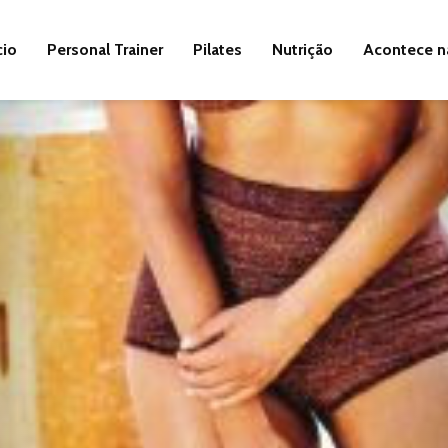
cio
Personal Trainer
Pilates
Nutrição
Acontece n