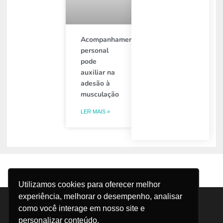
Acompanhamento
personal
pode
auxiliar na
adesão à
musculação
LER MAIS »
Utilizamos cookies para oferecer melhor
experiência, melhorar o desempenho, analisar
Trabalhe Conosco
Canal do Colaborador
como você interage em nosso site e
SAC
Política de Privacidade
Termos de Uso
personalizar conteúdo.