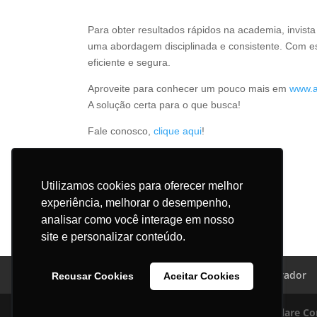
Para obter resultados rápidos na academia, invist
uma abordagem disciplinada e consistente. Com ess
eficiente e segura.
Aproveite para conhecer um pouco mais em
www.a
A solução certa para o que busca!
Fale conosco,
clique aqui
!
Utilizamos cookies para oferecer melhor
experiência, melhorar o desempenho,
analisar como você interage em nosso
site e personalizar conteúdo.
Trabalhe Conosco
Canal do Colaborador
Recusar Cookies
Aceitar Cookies
Copyright © 2018 Leven - Designed by
Alare C