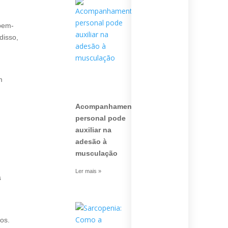
 bem-
disso,
m
Acompanhamento
personal pode
auxiliar na
adesão à
musculação
Ler mais »
s
os.