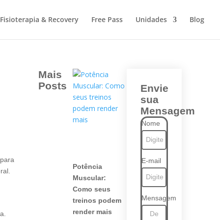
Fisioterapia & Recovery
Free Pass
Unidades
Blog
Mais
Posts
Envie
sua
Mensagem
Nome
 para
E-mail
Potência
ral.
Muscular:
Como seus
Mensagem
treinos podem
render mais
a.