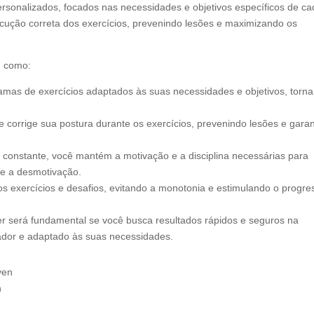
ersonalizados, focados nas necessidades e objetivos específicos de ca
xecução correta dos exercícios, prevenindo lesões e maximizando os
, como:
gramas de exercícios adaptados às suas necessidades e objetivos, torn
 e corrige sua postura durante os exercícios, prevenindo lesões e gara
onstante, você mantém a motivação e a disciplina necessárias para
 e a desmotivação.
vos exercícios e desafios, evitando a monotonia e estimulando o progre
ner será fundamental se você busca resultados rápidos e seguros na
ador e adaptado às suas necessidades.
n