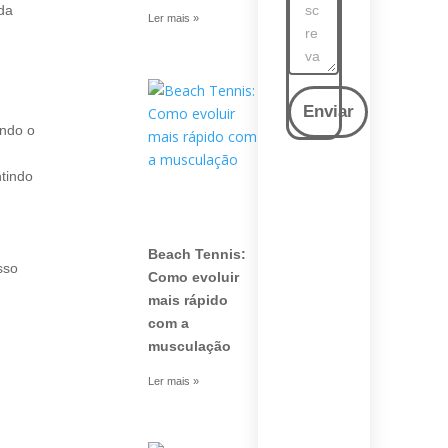
da
Ler mais »
Enviar
ando o
ntindo
Beach Tennis:
sso
Como evoluir
mais rápido
com a
musculação
Ler mais »