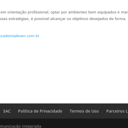
a em orientação profissional, optar por ambientes bem equipados e ma
as estratégias, é possível alcançar os objetivos desejados de forma
cademialeven.com.br
SAC
Política de Privacidade
Termos de Uso
Parceiros 
omunicação Integrada