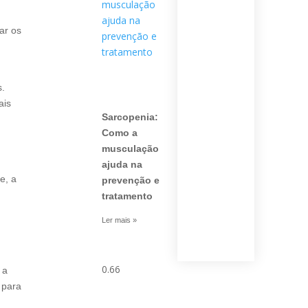
ar os
s.
ais
Sarcopenia:
Como a
musculação
ajuda na
e, a
prevenção e
tratamento
Ler mais »
 a
 para