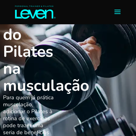
Benefícios
do
Pilates
na
musculação
Para quem já prática
musculação,
adicionar o Pilates à
rotina de exercícios
pode trazer uma
seria de benefícios