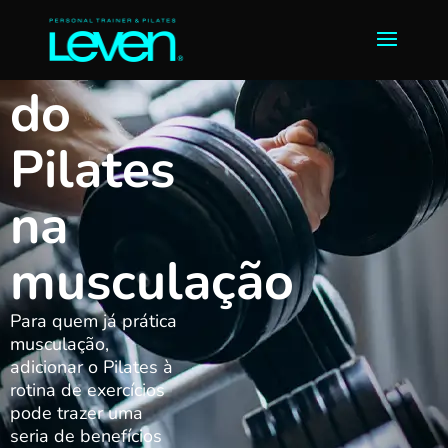
Benefícios
do
Pilates
na
musculação
Para quem já prática
musculação,
adicionar o Pilates à
rotina de exercícios
pode trazer uma
seria de benefícios