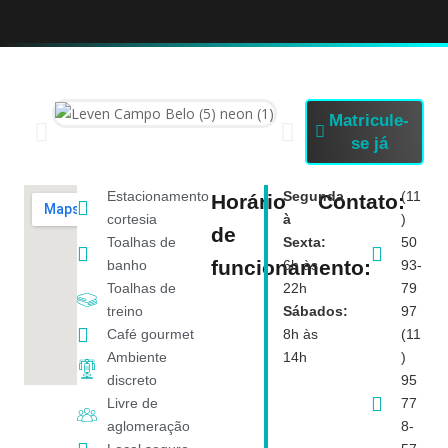
Matricule-
se já
Estacionamento
Segunda
(11
Horário
Contato:
cortesia
à
)
de
Toalhas de
Sexta:
50
funcionamento:
banho
6h às
93-
Toalhas de
22h
79
treino
Sábados:
97
Café gourmet
8h às
(11
Ambiente
14h
)
discreto
95
Livre de
77
aglomeração
8-