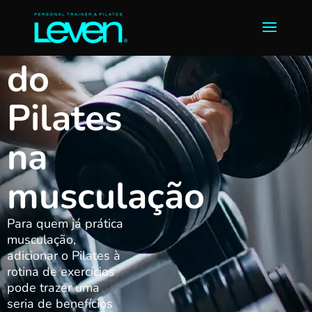
Benefícios
do
Pilates
na
musculação
Para quem já prática
musculação,
adicionar o Pilates à
rotina de exercícios
pode trazer uma
seria de benefícios