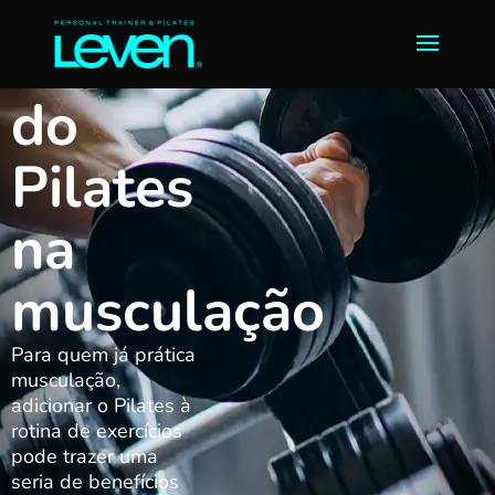
Benefícios
do
Pilates
na
musculação
Para quem já prática
musculação,
adicionar o Pilates à
rotina de exercícios
pode trazer uma
seria de benefícios