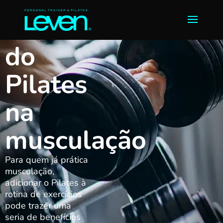
Benefícios
do
Pilates
na
musculação
Para quem já prática
musculação,
adicionar o Pilates à
rotina de exercícios
pode trazer uma
seria de benefícios